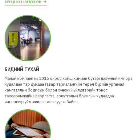
БУСАД БҮТЭЭГДЭХҮҮН
БИДНИЙ ТУХАЙ
Манай компани нь 2016 оноос хойш химийн бүтээгдэхүүний импорт,
худалдаа тэр дундаа газар тариалангийн төрөл бүрийн ургамал
хамгааллын бодисын болон хүнсний үйлдвэрийн тоног
төхөөрөмжийн цэвэрлэгээ, ариутгалын бодисын худалдаа
чиглэлээр үйл ажиллагаа явуулж байна.