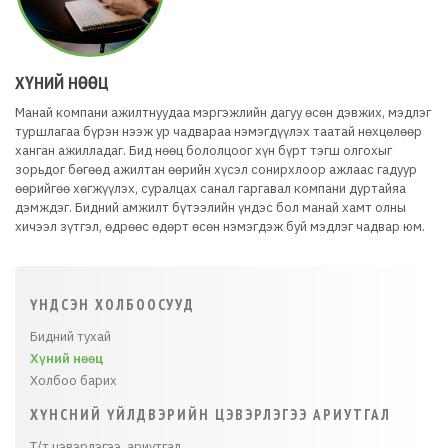
ХҮНИЙ НӨӨЦ
Манай компани ажилтнуудаа мэргэжлийн дагуу өсөн дэвжих, мэдлэг
туршлагаа бүрэн нээж ур чадвараа нэмэгдүүлэх таатай нөхцөлөөр
ханган ажилладаг. Бид нөөц бололцоог хүн бүрт тэгш олгохыг
зорьдог бөгөөд ажилтан өөрийн хүсэл сонирхлоор ажлаас гадуур
өөрийгөө хөгжүүлэх, суралцах санал гаргавал компани дуртайяа
дэмждэг. Бидний амжилт бүтээлийн үндэс бол манай хамт олны
хичээл зүтгэл, өдрөөс өдөрт өсөн нэмэгдэж буй мэдлэг чадвар юм.
ҮНДСЭН ХОЛБООСУУД
Бидний тухай
Хүний нөөц
Холбоо барих
ХҮНСНИЙ ҮЙЛДВЭРИЙН ЦЭВЭРЛЭГЭЭ АРИУТГАЛ
Т/т цэвэрлэгээ, ариутгал