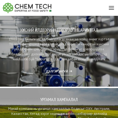
ХҮНСНИЙ ҮЙЛДВЭРИЙН ЦЭВЭРЛЭГЭЭ, АРИУТГАЛ
1946 онд Бельги улсад байгуулагдсанаасаа хойш өнөөг хүртэл
76 жилийн туршид тасралтгүй дээд зэргийн чанартай хүнсний
үйлдвэрийн цэвэрлэгээ, ариутгал болон ус цэвэршүүлэх
бэлдмэлийг дэлхийн 100 гаруй улсын шилдэг үйлдвэрүүдэд
нийлүүлж буй "Sopura Co .,Ltd"-ын албан ёсны борлуулагч
ДЭЛГЭРЭНГҮЙ
УРГАМАЛ ХАМГААЛАЛ
Манай компани нь ургамал хамгааллын бодисыг ОХУ, Австрали,
Казакстан, Хятад зэрэг хөдөө аж ахуйн салбараар дэлхийд