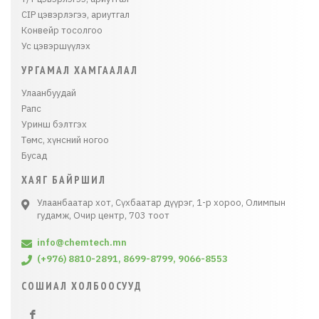
CIP цэвэрлэгээ, ариутгал
Конвейр тосолгоо
Ус цэвэршүүлэх
УРГАМАЛ ХАМГААЛАЛ
Улаанбуудай
Рапс
Уринш бэлтгэх
Төмс, хүнсний ногоо
Бусад
ХАЯГ БАЙРШИЛ
Улаанбаатар хот, Сүхбаатар дүүрэг, 1-р хороо, Олимпын
гудамж, Очир центр, 703 тоот
info@chemtech.mn
(+976) 8810-2891, 8699-8799, 9066-8553
СОШИАЛ ХОЛБООСУУД