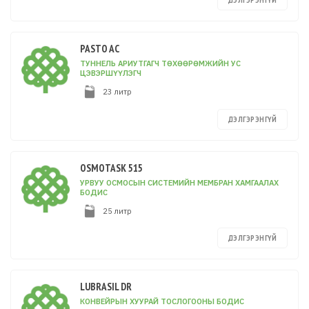
ДЭЛГЭРЭНГҮЙ
PASTO AC
ТУННЕЛЬ АРИУТГАГЧ ТӨХӨӨРӨМЖИЙН УС
ЦЭВЭРШҮҮЛЭГЧ
23 литр
ДЭЛГЭРЭНГҮЙ
OSMOTASK 515
УРВУУ ОСМОСЫН СИСТЕМИЙН МЕМБРАН ХАМГААЛАХ
БОДИС
25 литр
ДЭЛГЭРЭНГҮЙ
LUBRASIL DR
КОНВЕЙРЫН ХУУРАЙ ТОСЛОГООНЫ БОДИС