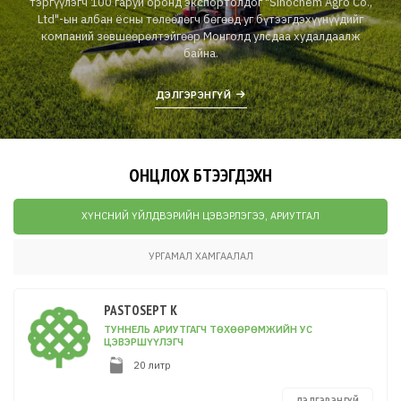
тэргүүлэгч 100 гаруй оронд экспортолдог "Sinochem Agro Co.,
Ltd"-ын албан ёсны төлөөлөгч бөгөөд уг бүтээгдэхүүнүүдийг
компаний зөвшөөрөлтэйгөөр Монголд улсдаа худалдаалж
байна.
ДЭЛГЭРЭНГҮЙ
ОНЦЛОХ БҮТЭЭГДЭХҮҮН
ХҮНСНИЙ ҮЙЛДВЭРИЙН ЦЭВЭРЛЭГЭЭ, АРИУТГАЛ
УРГАМАЛ ХАМГААЛАЛ
PASTOSEPT K
ТУННЕЛЬ АРИУТГАГЧ ТӨХӨӨРӨМЖИЙН УС
ЦЭВЭРШҮҮЛЭГЧ
20 литр