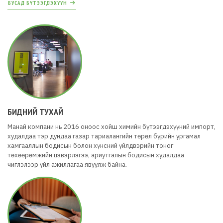
БУСАД БҮТЭЭГДЭХҮҮН
БИДНИЙ ТУХАЙ
Манай компани нь 2016 оноос хойш химийн бүтээгдэхүүний импорт,
худалдаа тэр дундаа газар тариалангийн төрөл бүрийн ургамал
хамгааллын бодисын болон хүнсний үйлдвэрийн тоног
төхөөрөмжийн цэвэрлэгээ, ариутгалын бодисын худалдаа
чиглэлээр үйл ажиллагаа явуулж байна.