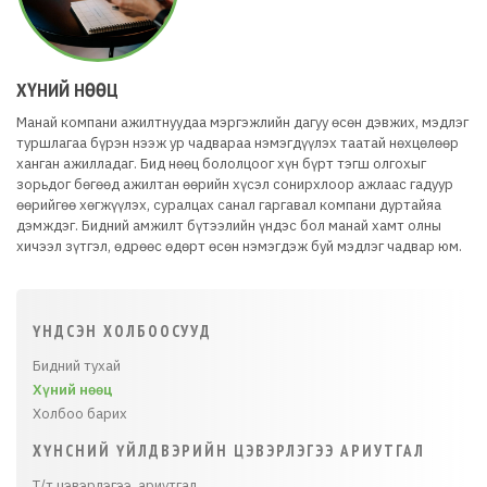
ХҮНИЙ НӨӨЦ
Манай компани ажилтнуудаа мэргэжлийн дагуу өсөн дэвжих, мэдлэг
туршлагаа бүрэн нээж ур чадвараа нэмэгдүүлэх таатай нөхцөлөөр
ханган ажилладаг. Бид нөөц бололцоог хүн бүрт тэгш олгохыг
зорьдог бөгөөд ажилтан өөрийн хүсэл сонирхлоор ажлаас гадуур
өөрийгөө хөгжүүлэх, суралцах санал гаргавал компани дуртайяа
дэмждэг. Бидний амжилт бүтээлийн үндэс бол манай хамт олны
хичээл зүтгэл, өдрөөс өдөрт өсөн нэмэгдэж буй мэдлэг чадвар юм.
ҮНДСЭН ХОЛБООСУУД
Бидний тухай
Хүний нөөц
Холбоо барих
ХҮНСНИЙ ҮЙЛДВЭРИЙН ЦЭВЭРЛЭГЭЭ АРИУТГАЛ
Т/т цэвэрлэгээ, ариутгал