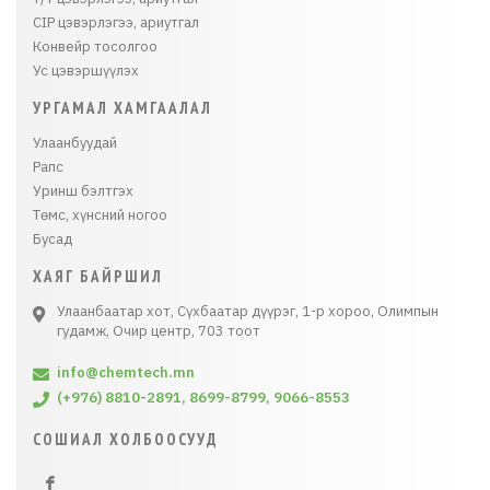
CIP цэвэрлэгээ, ариутгал
Конвейр тосолгоо
Ус цэвэршүүлэх
УРГАМАЛ ХАМГААЛАЛ
Улаанбуудай
Рапс
Уринш бэлтгэх
Төмс, хүнсний ногоо
Бусад
ХАЯГ БАЙРШИЛ
Улаанбаатар хот, Сүхбаатар дүүрэг, 1-р хороо, Олимпын
гудамж, Очир центр, 703 тоот
info@chemtech.mn
(+976) 8810-2891, 8699-8799, 9066-8553
СОШИАЛ ХОЛБООСУУД