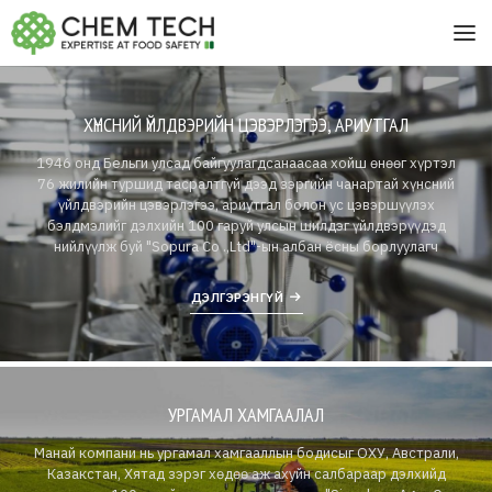
ХҮНСНИЙ ҮЙЛДВЭРИЙН ЦЭВЭРЛЭГЭЭ, АРИУТГАЛ
1946 онд Бельги улсад байгуулагдсанаасаа хойш өнөөг хүртэл
76 жилийн туршид тасралтгүй дээд зэргийн чанартай хүнсний
үйлдвэрийн цэвэрлэгээ, ариутгал болон ус цэвэршүүлэх
бэлдмэлийг дэлхийн 100 гаруй улсын шилдэг үйлдвэрүүдэд
нийлүүлж буй "Sopura Co .,Ltd"-ын албан ёсны борлуулагч
ДЭЛГЭРЭНГҮЙ
УРГАМАЛ ХАМГААЛАЛ
Манай компани нь ургамал хамгааллын бодисыг ОХУ, Австрали,
Казакстан, Хятад зэрэг хөдөө аж ахуйн салбараар дэлхийд