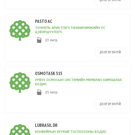
ДЭЛГЭРЭНГҮЙ
PASTO AC
ТУННЕЛЬ АРИУТГАГЧ ТӨХӨӨРӨМЖИЙН УС
ЦЭВЭРШҮҮЛЭГЧ
23 литр
ДЭЛГЭРЭНГҮЙ
OSMOTASK 515
УРВУУ ОСМОСЫН СИСТЕМИЙН МЕМБРАН ХАМГААЛАХ
БОДИС
25 литр
ДЭЛГЭРЭНГҮЙ
LUBRASIL DR
КОНВЕЙРЫН ХУУРАЙ ТОСЛОГООНЫ БОДИС