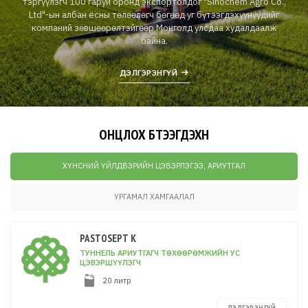
тэргүүлэгч 100 гаруй оронд экспортолдог "Sinochem Agro Co.,
Ltd"-ын албан ёсны төлөөлөгч бөгөөд уг бүтээгдэхүүнүүдийг
компаний зөвшөөрөлтэйгөөр Монголд улсдаа худалдаалж
байна.
ДЭЛГЭРЭНГҮЙ
ОНЦЛОХ БҮТЭЭГДЭХҮҮН
ХҮНСНИЙ ҮЙЛДВЭРИЙН ЦЭВЭРЛЭГЭЭ, АРИУТГАЛ
УРГАМАЛ ХАМГААЛАЛ
PASTOSEPT K
ТУННЕЛЬ АРИУТГАГЧ ТӨХӨӨРӨМЖИЙН УС
ЦЭВЭРШҮҮЛЭГЧ
20 литр