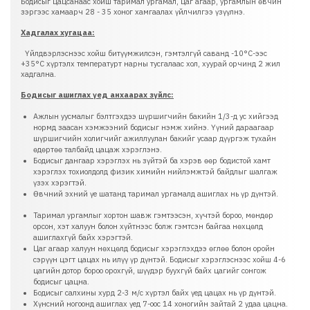
Бодисыг цацсанаас хойш таримал ургамал, цаг агаар, ургамлын өвчин
зэргээс хамаарч 28 - 35 хоног хамгаалах үйлчилгээ үзүүлнэ.
Хадгалах хугацаа:
Үйлдвэрлэснээс хойш битүүмжилсэн, гэмтэлгүй саванд -10°C-ээс
+35°С хүртэлх температурт нарны тусгалаас хол, хуурай орчинд 2 жил
хадгална.
Бодисыг ашиглах үед анхаарах зүйлс:
Ажлын уусмалыг бэлтгэхдээ шүршигчийн бакийн 1/3-д ус хийгээд
нормд заасан хэмжээний бодисыг нэмж хийнэ. Үүний дараагаар
шүршигчийн холигчийг ажиллуулан бакийг усаар дүүргэж тухайн
өдөртөө талбайд цацаж хэрэглэнэ.
Бодисыг дангаар хэрэглэх нь зүйтэй ба хэрэв өөр бодистой хамт
хэрэглэх тохиолдолд физик химийн нийлэмжтэй байдлыг шалгаж
үзэх хэрэгтэй.
Өвчний эхний үе шатанд таримал ургамалд ашиглах нь үр дүнтэй.
Таримал ургамлыг хортон шавж гэмтээсэн, хүчтэй бороо, мөндөр
орсон, хэт халуун болон хүйтнээс болж гэмтсэн байгаа нөхцөлд
ашиглахгүй байх хэрэгтэй.
Цаг агаар халуун нөхцөлд бодисыг хэрэглэхдээ өглөө болон оройн
сэрүүн цэгт цацах нь илүү үр дүнтэй. Бодисыг хэрэглэснээс хойш 4-6
цагийн дотор бороо орохгүй, шүүдэр буухгүй байх цагийг сонгож
бодисыг цацна.
Бодисыг салхины хурд 2-3 м/с хүртэл байх үед цацах нь үр дүнтэй.
Хүнсний ногоонд ашиглах үед 7-оос 14 хоногийн зайтай 2 удаа цацна.