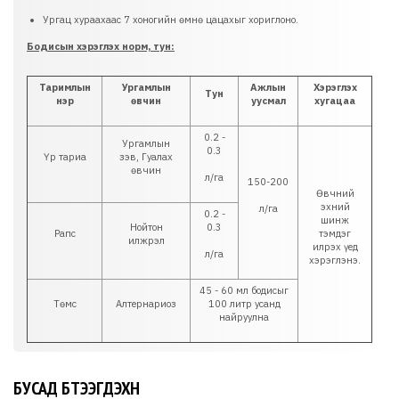
Ургац хураахаас 7 хоногийн өмнө цацахыг хориглоно.
Бодисын хэрэглэх норм, тун:
Таримлын
Ургамлын
Ажлын
Хэрэглэх
Тун
нэр
өвчин
уусмал
хугацаа
0.2 -
Ургамлын
0.3
Үр тариа
зэв, Гуалах
өвчин
л/га
150-200
Өвчний
эхний
л/га
0.2 -
шинж
Нойтон
0.3
Рапс
тэмдэг
илжрэл
илрэх үед
л/га
хэрэглэнэ.
45 - 60 мл бодисыг
Төмс
Алтернариоз
100 литр усанд
найруулна
БУСАД БҮТЭЭГДЭХҮҮН