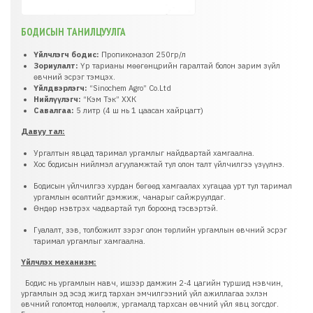
БОДИСЫН ТАНИЛЦУУЛГА
Үйлчлэгч бодис:
Пропиконазол 250гр/л
Зориулалт:
Үр тарианы мөөгөнцрийн гаралтай болон зарим зүйл
өвчний эсрэг тэмцэх.
Үйлдвэрлэгч:
“Sinochem Agro” Co.Ltd
Нийлүүлэгч:
“Кэм Тэк” ХХК
Савалгаа:
5 литр (4 ш нь 1 цаасан хайрцагт)
Давуу тал:
Ургалтын явцад таримал ургамлыг найдвартай хамгаална.
Хос бодисын нийлмэл агууламжтай тул олон талт үйлчилгээ үзүүлнэ.
Бодисын үйлчилгээ хурдан бөгөөд хамгаалах хугацаа урт тул таримал
ургамлын өсөлтийг дэмжиж, чанарыг сайжруулдаг.
Өндөр нэвтрэх чадвартай тул бороонд тэсвэртэй.
Гуалалт, зэв, толбожилт зэрэг олон төрлийн ургамлын өвчний эсрэг
таримал ургамлыг хамгаална.
Үйлчлэх механизм:
Бодис нь ургамлын навч, ишээр дамжин 2-4 цагийн туршид нэвчин,
ургамлын эд эсэд жигд тархан эмчилгээний үйл ажиллагаа эхлэн
өвчний голомтод нөлөөлж, ургамалд тархсан өвчний үйл явц зогсдог.