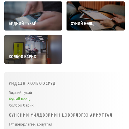
БИДНИЙ ТУХАЙ
ХҮНИЙ НӨӨЦ
ХОЛБОО БАРИХ
ҮНДСЭН ХОЛБООСУУД
Бидний тухай
Хүний нөөц
Холбоо барих
ХҮНСНИЙ ҮЙЛДВЭРИЙН ЦЭВЭРЛЭГЭЭ АРИУТГАЛ
Т/т цэвэрлэгээ, ариутгал