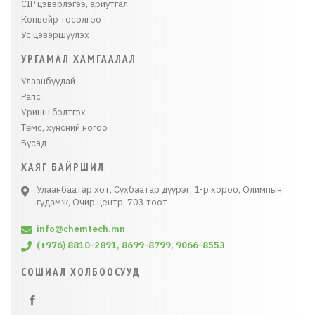
CIP цэвэрлэгээ, ариутгал
Конвейр тосолгоо
Ус цэвэршүүлэх
УРГАМАЛ ХАМГААЛАЛ
Улаанбуудай
Рапс
Уринш бэлтгэх
Төмс, хүнсний ногоо
Бусад
ХАЯГ БАЙРШИЛ
Улаанбаатар хот, Сүхбаатар дүүрэг, 1-р хороо, Олимпын
гудамж, Очир центр, 703 тоот
info@chemtech.mn
(+976) 8810-2891, 8699-8799, 9066-8553
СОШИАЛ ХОЛБООСУУД