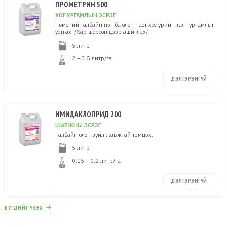
ПРОМЕТРИН 500
ХОГ УРГАМЛЫН ЭСРЭГ
Төмсний талбайн нэг ба олон наст хос үрийн талт ургамлыг
устгах. /Хар шороон дээр ашиглах/
5 литр
2 – 3.5 литр/га
ДЭЛГЭРЭНГҮЙ
ИМИДАКЛОПРИД 200
ШАВЖНЫ ЭСРЭГ
Талбайн олон зүйл жавжтай тэмцэх.
5 литр
0.15 – 0.2 литр/га
ДЭЛГЭРЭНГҮЙ
БҮГДИЙГ ҮЗЭХ