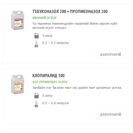
ТЕБУКОНАЗОЛ 200 + ПРОПИКОНАЗОЛ 200
ӨВЧНИЙ ЭСРЭГ
Үр тарианы мөөгөнцрийн гаралтай болон зарим зүйл
өвчний эсрэг тэмцэх.
5 литр
0.2 – 0.3 литр/га
ДЭЛГЭРЭНГҮЙ
КЛОПИРАЛИД 300
ХОГ УРГАМЛЫН ЭСРЭГ
Талбайн нэг ба олон наст хос үрийн талт ургамлыг устгах.
5 литр
0.3 – 0.4 литр/га
ДЭЛГЭРЭНГҮЙ