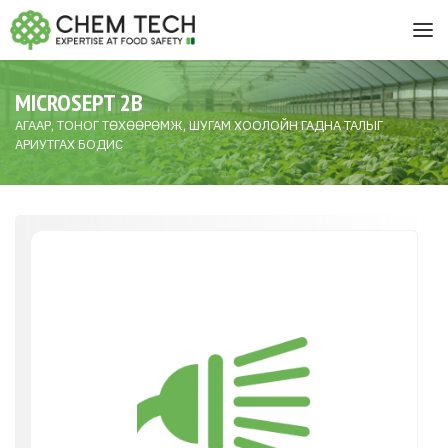
MICROSEPT 2B
АГААР, ТОНОГ ТӨХӨӨРӨМЖ, ШУГАМ ХООЛОЙН ГАДНА ТАЛЫГ
АРИУТГАХ БОДИС