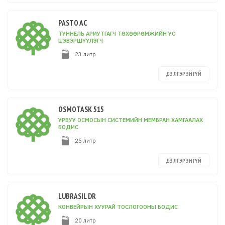
PASTO AC
ТУННЕЛЬ АРИУТГАГЧ ТӨХӨӨРӨМЖИЙН УС
ЦЭВЭРШҮҮЛЭГЧ
23 литр
ДЭЛГЭРЭНГҮЙ
OSMOTASK 515
УРВУУ ОСМОСЫН СИСТЕМИЙН МЕМБРАН ХАМГААЛАХ
БОДИС
25 литр
ДЭЛГЭРЭНГҮЙ
LUBRASIL DR
КОНВЕЙРЫН ХУУРАЙ ТОСЛОГООНЫ БОДИС
20 литр