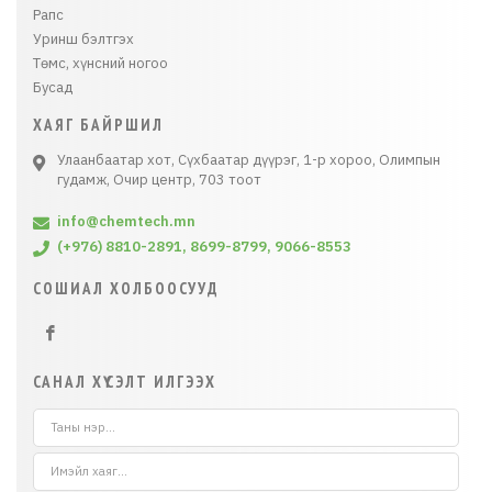
Рапс
Уринш бэлтгэх
Төмс, хүнсний ногоо
Бусад
ХАЯГ БАЙРШИЛ
Улаанбаатар хот, Сүхбаатар дүүрэг, 1-р хороо, Олимпын
гудамж, Очир центр, 703 тоот
info@chemtech.mn
(+976) 8810-2891, 8699-8799, 9066-8553
СОШИАЛ ХОЛБООСУУД
САНАЛ ХҮСЭЛТ ИЛГЭЭХ