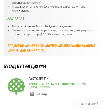
ариутгахад гэмтээхгүй.
Агааржуулалтын систем болон орчны агаарын ариутгалд
хэрэглэгдэнэ.
ХАДГАЛАЛТ
Бодистой савыг босоо байдалд хадгална!
Зөвхөн анхны саванд нарны шууд тусгалаас хол, агааржуулалт
сайтай, сэрүүн газар (4-15°C) 2 жил хадгална.
БОДИСТОЙ АЖИЛЛАХ ХҮН АЮУЛГҮЙ АЖИЛЛАГААНЫ ЗААВРЫГ
БАРИМТЛАН АЖИЛЛАНА!
БУСАД БҮТЭЭГДЭХҮҮН
PASTOSEPT K
ТУННЕЛЬ АРИУТГАГЧ ТӨХӨӨРӨМЖИЙН УС
ЦЭВЭРШҮҮЛЭГЧ
20 литр
ДЭЛГЭРЭНГҮЙ