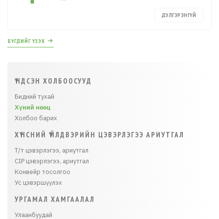
ДЭЛГЭРЭНГҮЙ
БҮГДИЙГ ҮЗЭХ
ҮНДСЭН ХОЛБООСУУД
Бидний тухай
Хүний нөөц
Холбоо барих
ХҮНСНИЙ ҮЙЛДВЭРИЙН ЦЭВЭРЛЭГЭЭ АРИУТГАЛ
Т/т цэвэрлэгээ, ариутгал
CIP цэвэрлэгээ, ариутгал
Конвейр тосолгоо
Ус цэвэршүүлэх
УРГАМАЛ ХАМГААЛАЛ
Улаанбуудай