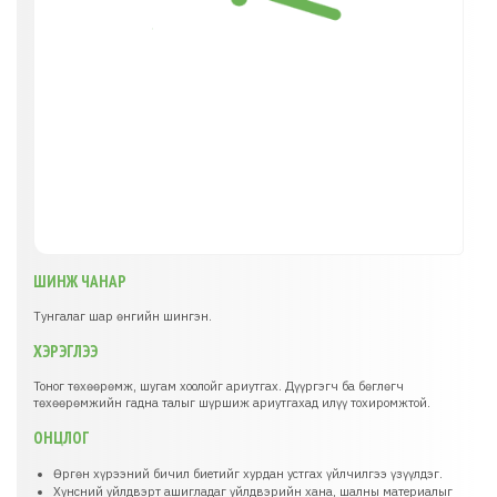
ШИНЖ ЧАНАР
Тунгалаг шар өнгийн шингэн.
ХЭРЭГЛЭЭ
Тоног төхөөрөмж, шугам хоолойг ариутгах. Дүүргэгч ба бөглөгч
төхөөрөмжийн гадна талыг шүршиж ариутгахад илүү тохиромжтой.
ОНЦЛОГ
Өргөн хүрээний бичил биетийг хурдан устгах үйлчилгээ үзүүлдэг.
Хүнсний үйлдвэрт ашигладаг үйлдвэрийн хана, шалны материалыг