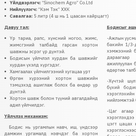
Үйлдвэрлэгч:
“Sinochem Agro” Co.Ltd
Нийлүүлэгч:
“Кэм Тэк” ХХК
Савалгаа:
5 литр (4 ш нь 1 цаасан хайрцагт)
Давуу тал:
Бодисыг аши
Үр тариа, рапс, хүнсний ногоо, жимс,
-Ажлын уусм
бакийн 1/3-
жимсгэний талбайд гарсан хортон
хэмжээний 
шавжны эсрэг үр дүнтэй.
дараагаар
Бодисын үйлчлэл хурдан ба шавжийг
ажиллуулан 
хурдан үхэлд хүргэдэг.
өдөртөө талб
Хамгаалах үйлчилгээний хугацаа урт
Өргөн хүрээний хортон шавжийн
-Хүчтэй шүл
тэмцэхэд ашиглаж болох ба өндөр үр
бүхий боди
дүнтэй.
хэрэглэхи
Хортон шавж болон түүний авгалдайнд
нийлэмжтэй 
адил үйлчилдэг.
-Цаг агаар
Үйлчлэх механизм:
хэрэглэхдээ
цэгт цацах 
Бодис нь ургамлын навч, иш, үндсээр
хэрэглэснэ
дамжин ургамалд нэвчдэг ба хортон