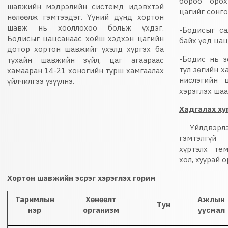
бороо орох
шавжийн мэдрэлийн системд идэвхтэй
цагийг сонг
нөлөөлж гэмтээдэг. Үүний дүнд хортон
шавж нь хооллохоо больж үхдэг.
-Бодисыг са
Бодисыг цацсанаас хойш хэдхэн цагийн
байх үед цац
дотор хортон шавжийг үхэлд хүргэх ба
-Бодис нь 
тухайн шавжийн зүйл, цаг агаараас
тул зөгийн х
хамааран 14-21 хоногийн турш хамгаалах
нислэгийн 
үйлчилгээ үзүүлнэ.
хэрэглэх шаа
Хадгалах ху
Үйлдвэрлэс
гэмтэлгүй 
хүртэлх те
хол, хуурай 
Хортон шавжийн эсрэг хэрэглэх горим
Таримлын
Хөнөөлт
Ажлын
Тун
нэр
организм
уусмал