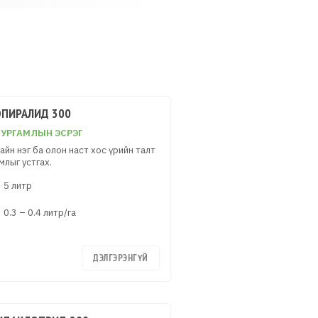
ПИРАЛИД 300
 УРГАМЛЫН ЭСРЭГ
айн нэг ба олон наст хос үрийн талт
млыг устгах.
5 литр
0.3 – 0.4 литр/га
ДЭЛГЭРЭНГҮЙ