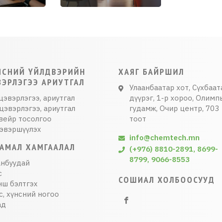
НСНИЙ ҮЙЛДВЭРИЙН
ХАЯГ БАЙРШИЛ
ВЭРЛЭГЭЭ АРИУТГАЛ
Улаанбаатар хот, Сүхбаат
цэвэрлэгээ, ариутгал
дүүрэг, 1-р хороо, Олимп
цэвэрлэгээ, ариутгал
гудамж, Очир центр, 703
вейр тосолгоо
тоот
цэвэршүүлэх
info@chemtech.mn
ГАМАЛ ХАМГААЛАЛ
(+976) 8810-2891, 8699-
8799, 9066-8553
анбуудай
с
СОШИАЛ ХОЛБООСУУД
нш бэлтгэх
с, хүнсний ногоо
ад