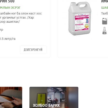
РИН 500
ИМ
АМЛЫН ЭСРЭГ
ШАВ
албайн нэг ба олон наст хос
Талб
т ургамлыг устгах. /Хар
ээр ашиглах/
тр
3.5 литр/га
ДЭЛГЭРЭНГҮЙ
ХОЛБОО БАРИХ