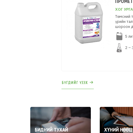
ПРОМЕТ
ХОГ УРГ
Төмсний т
үрийн тал
шороон д
5 ли
2 – 
БҮГДИЙГ ҮЗЭХ
БИДНИЙ ТУХАЙ
ХҮНИЙ НӨӨЦ