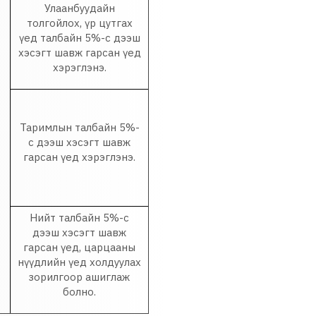
Улаанбуудайн
толгойлох, үр цутгах
үед талбайн 5%-с дээш
хэсэгт шавж гарсан үед
хэрэглэнэ.
Таримлын талбайн 5%-
с дээш хэсэгт шавж
гарсан үед хэрэглэнэ.
Нийт талбайн 5%-с
дээш хэсэгт шавж
гарсан үед, царцааны
нүүдлийн үед холдуулах
зорилгоор ашиглаж
болно.