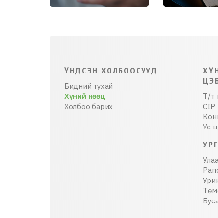
ҮНДСЭН ХОЛБООСУУД
ХҮ
ЦЭ
Бидний тухай
Хүний нөөц
Т/т 
Холбоо барих
CIP 
Кон
Ус 
УР
Ула
Рап
Ури
Төм
Бус