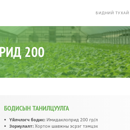
БИДНИЙ ТУХАЙ
РИД 200
БОДИСЫН ТАНИЛЦУУЛГА
Үйлчлэгч бодис:
Имидаклоприд 200 гр/л
Зориулалт:
Хортон шавжны эсрэг тэмцэх