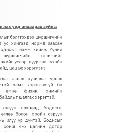
глах үед анхаарах зүйлс:
алыг бэлтгэхдээ шүршигчийн
д ус хийгээд нормд заасан
бодисыг нэмж хийнэ. Үүний
 шүршигчийн холигчийг
бакийг усаар дүүргэж тухайн
айд цацаж хэрэглэнэ.
тлэг эсвэл хүчиллэг урвал
стой хамт хэрэглэхгүй ба
йн өмнө физик, химийн
байдлыг шалгах хэрэгтэй.
 халуун нөхцөлд бодисыг
 өглөө болон оройн сэрүүн
нь илүү үр дүнтэй. Бодисыг
эс хойш 4-6 цагийн дотор