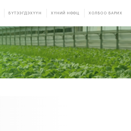
БҮТЭЭГДЭХҮҮН
ХҮНИЙ НӨӨЦ
ХОЛБОО БАРИХ