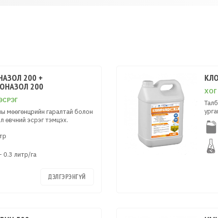
НАЗОЛ 200 +
КЛО
ОНАЗОЛ 200
ХОГ
ЭСРЭГ
Талб
урга
ны мөөгөнцрийн гаралтай болон
л өвчний эсрэг тэмцэх.
тр
– 0.3 литр/га
ДЭЛГЭРЭНГҮЙ