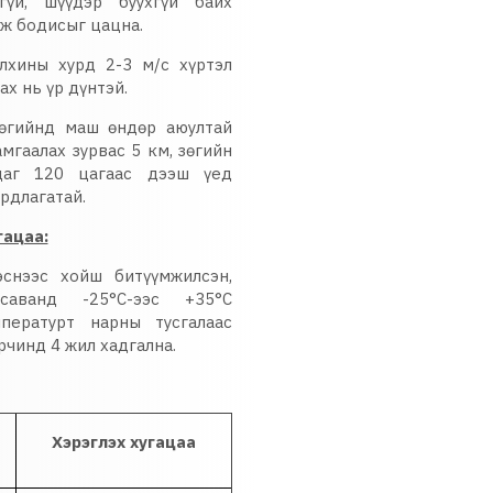
гүй, шүүдэр буухгүй байх
ож бодисыг цацна.
лхины хурд 2-3 м/с хүртэл
ах нь үр дүнтэй.
зөгийнд маш өндөр аюултай
амгаалах зурвас 5 км, зөгийн
цаг 120 цагаас дээш үед
рдлагатай.
гацаа:
нээс хойш битүүмжилсэн,
саванд -25°C-ээс +35°С
мпературт нарны тусгалаас
орчинд 4 жил хадгална.
Хэрэглэх хугацаа