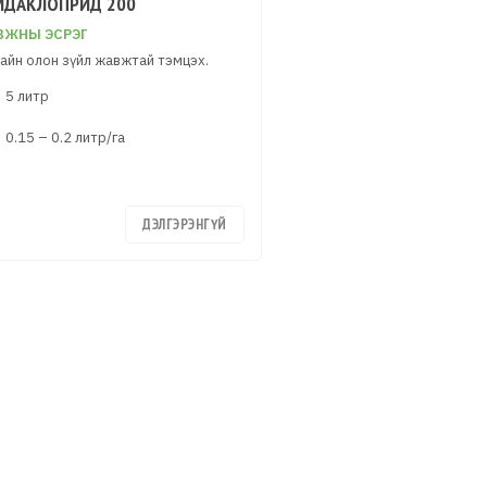
ИДАКЛОПРИД 200
ЖНЫ ЭСРЭГ
айн олон зүйл жавжтай тэмцэх.
5 литр
0.15 – 0.2 литр/га
ДЭЛГЭРЭНГҮЙ