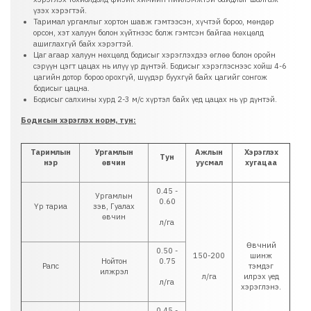
үзэх хэрэгтэй.
Таримал ургамлыг хортон шавж гэмтээсэн, хүчтэй бороо, мөндөр
орсон, хэт халуун болон хүйтнээс болж гэмтсэн байгаа нөхцөлд
ашиглахгүй байх хэрэгтэй.
Цаг агаар халуун нөхцөлд бодисыг хэрэглэхдээ өглөө болон оройн
сэрүүн цэгт цацах нь илүү үр дүнтэй. Бодисыг хэрэглэснээс хойш 4-6
цагийн дотор бороо орохгүй, шүүдэр буухгүй байх цагийг сонгож
бодисыг цацна.
Бодисыг салхины хурд 2-3 м/с хүртэл байх үед цацах нь үр дүнтэй.
Бодисын хэрэглэх норм, тун:
Таримлын
Ургамлын
Ажлын
Хэрэглэх
Тун
нэр
өвчин
уусмал
хугацаа
0.45 -
Ургамлын
0.60
Үр тариа
зэв, Гуалах
өвчин
л/га
Өвчний
0.50 -
150-200
шинж
Нойтон
0.75
Рапс
тэмдэг
илжрэл
л/га
илрэх үед
л/га
хэрэглэнэ.
0.45 -