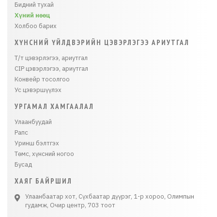
Бидний тухай
Хүний нөөц
Холбоо барих
ХҮНСНИЙ ҮЙЛДВЭРИЙН ЦЭВЭРЛЭГЭЭ АРИУТГАЛ
Т/т цэвэрлэгээ, ариутгал
CIP цэвэрлэгээ, ариутгал
Конвейр тосолгоо
Ус цэвэршүүлэх
УРГАМАЛ ХАМГААЛАЛ
Улаанбуудай
Рапс
Уринш бэлтгэх
Төмс, хүнсний ногоо
Бусад
ХАЯГ БАЙРШИЛ
Улаанбаатар хот, Сүхбаатар дүүрэг, 1-р хороо, Олимпын
гудамж, Очир центр, 703 тоот