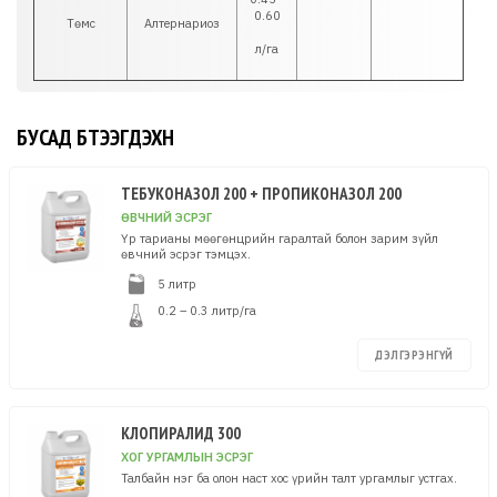
0.60
Төмс
Алтернариоз
л/га
БУСАД БҮТЭЭГДЭХҮҮН
ТЕБУКОНАЗОЛ 200 + ПРОПИКОНАЗОЛ 200
ӨВЧНИЙ ЭСРЭГ
Үр тарианы мөөгөнцрийн гаралтай болон зарим зүйл
өвчний эсрэг тэмцэх.
5 литр
0.2 – 0.3 литр/га
ДЭЛГЭРЭНГҮЙ
КЛОПИРАЛИД 300
ХОГ УРГАМЛЫН ЭСРЭГ
Талбайн нэг ба олон наст хос үрийн талт ургамлыг устгах.