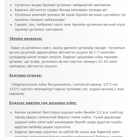
Ургалтын явцад таримал ургамлыг найдвартай хамгаална.
Бодисын үйлчилгээ хурдан бөгөөд хамгаалах хугацаа урт.
Ургамлын өсөлтийг дэмжих ба төрөл бүрийн өвчнөөс сэргийлэх тул
тарианы чанарыг сайжруулдаг.
Гуалалт, зэв, толбожилт зэрэг олон төрлийн ургамлын өвчний эсрэг
таримал ургамлыг хамгаална.
Үйлчлэх механизм:
Бодис нь ургамлын навч, ишээр дамжин ургамалд тархдаг. Ургамлын
өвчин үүсэлтийг дарангуйлах үйлчилгээ үзүүлэх ба 3-7 хоногийн
хугацаанд шинж тэмдэг илэрнэ. Бодисыг цацсанаас хойш таримал
ургамал, цаг агаар, ургамлын өвчин зэргээс хамаарч 21-40 хоног
хамгаалах үйлчилгээ үзүүлнэ.
Хадгалах хугацаа:
Үйлдвэрлэснээс хойш битүүмжилсэн, гэмтэлгүй саванд -10°C-ээс
+35°С хүртэлх температурт нарны тусгалаас хол, хуурай орчинд 2 жил
хадгална.
Бодисыг ашиглах үед анхаарах зүйлс:
Ажлын уусмалыг бэлтгэхдээ шүршигчийн бакийн 1/2-д ус хийгээд
нормд заасан хэмжээний бодисыг нэмж хийнэ. Үүний дараагаар
шүршигчийн холигчийг ажиллуулан бакийг усаар дүүргэж тухайн
өдөртөө талбайд цацаж хэрэглэнэ.
Бодисыг дангаар хэрэглэх нь зүйтэй ба хэрэв өөр бодистой хамт
хэрэглэх тохиолдолд физик химийн нийлэмжтэй байдлыг шалгаж