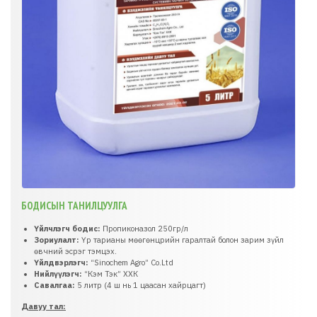
БОДИСЫН ТАНИЛЦУУЛГА
Үйлчлэгч бодис:
Пропиконазол 250гр/л
Зориулалт:
Үр тарианы мөөгөнцрийн гаралтай болон зарим зүйл
өвчний эсрэг тэмцэх.
Үйлдвэрлэгч:
“Sinochem Agro” Co.Ltd
Нийлүүлэгч:
“Кэм Тэк” ХХК
Савалгаа:
5 литр (4 ш нь 1 цаасан хайрцагт)
Давуу тал: