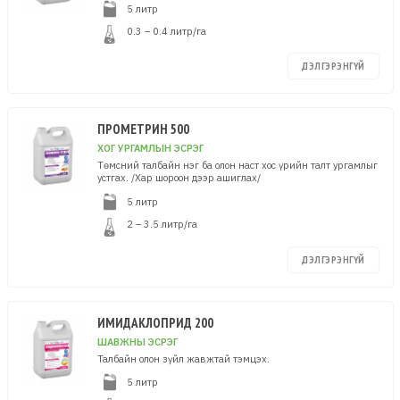
5 литр
0.3 – 0.4 литр/га
ДЭЛГЭРЭНГҮЙ
ПРОМЕТРИН 500
ХОГ УРГАМЛЫН ЭСРЭГ
Төмсний талбайн нэг ба олон наст хос үрийн талт ургамлыг
устгах. /Хар шороон дээр ашиглах/
5 литр
2 – 3.5 литр/га
ДЭЛГЭРЭНГҮЙ
ИМИДАКЛОПРИД 200
ШАВЖНЫ ЭСРЭГ
Талбайн олон зүйл жавжтай тэмцэх.
5 литр