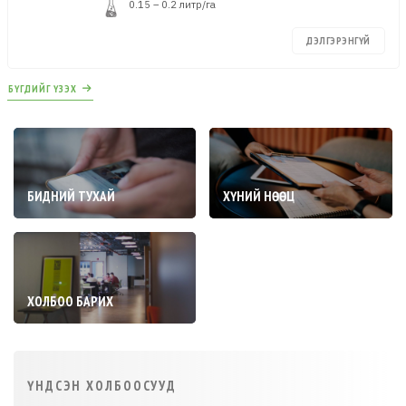
0.15 – 0.2 литр/га
ДЭЛГЭРЭНГҮЙ
БҮГДИЙГ ҮЗЭХ
БИДНИЙ ТУХАЙ
ХҮНИЙ НӨӨЦ
ХОЛБОО БАРИХ
ҮНДСЭН ХОЛБООСУУД