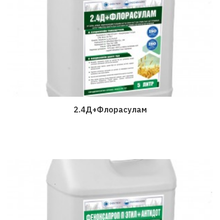
2.4Д+Флорасулам
Дэлгэрэнгүй