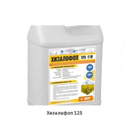
Хизалафоп 125
Дэлгэрэнгүй