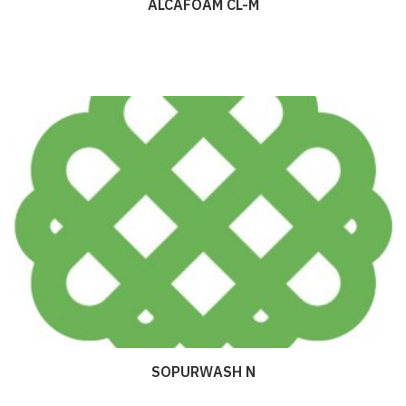
ALCAFOAM CL-M
Дэлгэрэнгүй
SOPURWASH N
Дэлгэрэнгүй