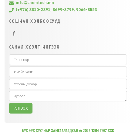
info@chemtech.mn
(+976) 8810-2891, 8699-8799, 9066-8553
СОШИАЛ ХОЛБООСУУД
САНАЛ ХҮСЭЛТ ИЛГЭЭХ
ИЛГЭЭХ
БҮХ ЭРХ ХУУЛИАР ХАМГААЛАГДСАН © 2022 "КЭМ ТЭК" ХХК