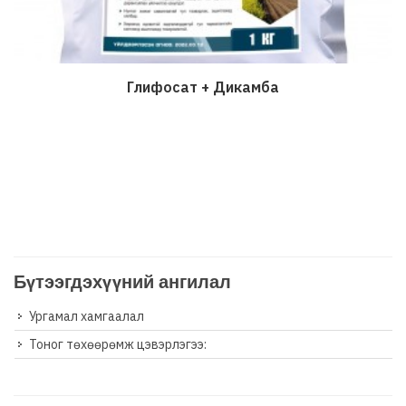
Глифосат + Дикамба
Дэлгэрэнгүй
Бүтээгдэхүүний ангилал
Ургамал хамгаалал
Тоног төхөөрөмж цэвэрлэгээ: