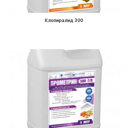
Клопиралид 300
Дэлгэрэнгүй