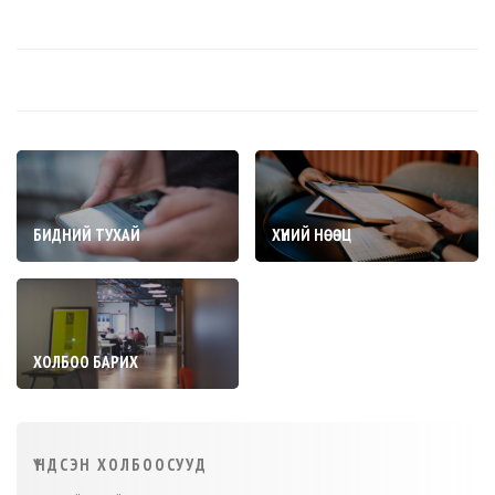
БИДНИЙ ТУХАЙ
ХҮНИЙ НӨӨЦ
ХОЛБОО БАРИХ
ҮНДСЭН ХОЛБООСУУД