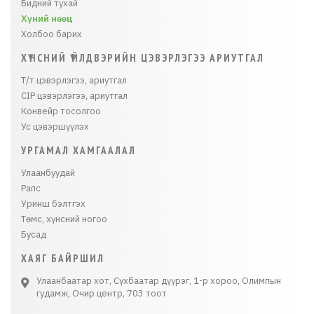
Бидний тухай
Хүний нөөц
Холбоо барих
ХҮНСНИЙ ҮЙЛДВЭРИЙН ЦЭВЭРЛЭГЭЭ АРИУТГАЛ
Т/т цэвэрлэгээ, ариутгал
CIP цэвэрлэгээ, ариутгал
Конвейр тосолгоо
Ус цэвэршүүлэх
УРГАМАЛ ХАМГААЛАЛ
Улаанбуудай
Рапс
Уринш бэлтгэх
Төмс, хүнсний ногоо
Бусад
ХАЯГ БАЙРШИЛ
Улаанбаатар хот, Сүхбаатар дүүрэг, 1-р хороо, Олимпын
гудамж, Очир центр, 703 тоот