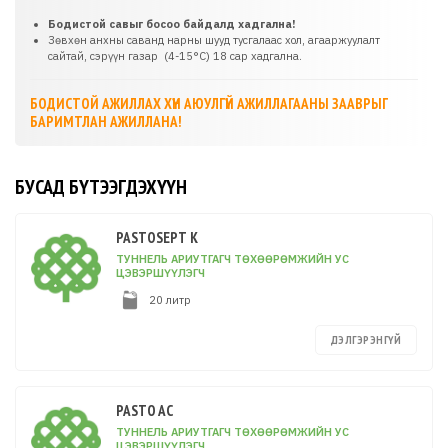
Бодистой савыг босоо байдалд хадгална!
Зөвхөн анхны саванд нарны шууд тусгалаас хол, агааржуулалт
сайтай, сэрүүн газар (4-15°C) 18 сар хадгална.
БОДИСТОЙ АЖИЛЛАХ ХҮН АЮУЛГҮЙ АЖИЛЛАГААНЫ ЗААВРЫГ
БАРИМТЛАН АЖИЛЛАНА!
БУСАД БҮТЭЭГДЭХҮҮН
PASTOSEPT K
ТУННЕЛЬ АРИУТГАГЧ ТӨХӨӨРӨМЖИЙН УС
ЦЭВЭРШҮҮЛЭГЧ
20 литр
ДЭЛГЭРЭНГҮЙ
PASTO AC
ТУННЕЛЬ АРИУТГАГЧ ТӨХӨӨРӨМЖИЙН УС
ЦЭВЭРШҮҮЛЭГЧ