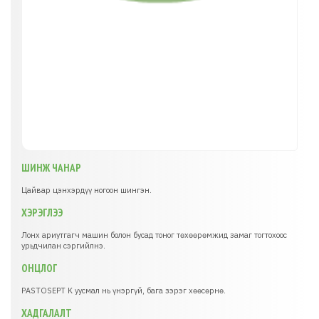
ШИНЖ ЧАНАР
Цайвар цэнхэрдүү ногоон шингэн.
ХЭРЭГЛЭЭ
Лонх ариутгагч машин болон бусад тоног төхөөрөмжид замаг тогтохоос
урьдчилан сэргийлнэ.
ОНЦЛОГ
PASTOSEPT K уусмал нь үнэргүй, бага зэрэг хөөсөрнө.
ХАДГАЛАЛТ