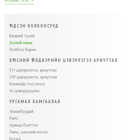
БҮГДИЙГ ҮЗЭХ
ҮНДСЭН ХОЛБООСУУД
Бидний тухай
Хүний нөөц
Холбоо барих
ХҮНСНИЙ ҮЙЛДВЭРИЙН ЦЭВЭРЛЭГЭЭ АРИУТГАЛ
Т/т цэвэрлэгээ, ариутгал
CIP цэвэрлэгээ, ариутгал
Конвейр тосолгоо
Ус цэвэршүүлэх
УРГАМАЛ ХАМГААЛАЛ
Улаанбуудай
Рапс
Уринш бэлтгэх
Төмс, хүнсний ногоо
Бусад