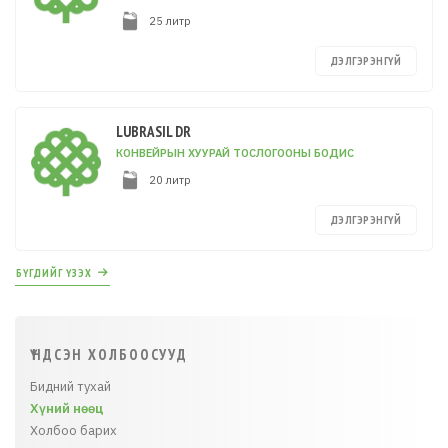
25 литр
ДЭЛГЭРЭНГҮЙ
LUBRASIL DR
КОНВЕЙРЫН ХУУРАЙ ТОСЛОГООНЫ БОДИС
20 литр
ДЭЛГЭРЭНГҮЙ
БҮГДИЙГ ҮЗЭХ
ҮНДСЭН ХОЛБООСУУД
Бидний тухай
Хүний нөөц
Холбоо барих