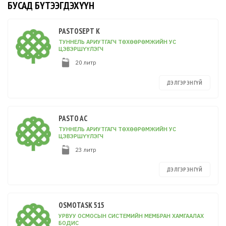
БУСАД БҮТЭЭГДЭХҮҮН
PASTOSEPT K
ТУННЕЛЬ АРИУТГАГЧ ТӨХӨӨРӨМЖИЙН УС
ЦЭВЭРШҮҮЛЭГЧ
20 литр
ДЭЛГЭРЭНГҮЙ
PASTO AC
ТУННЕЛЬ АРИУТГАГЧ ТӨХӨӨРӨМЖИЙН УС
ЦЭВЭРШҮҮЛЭГЧ
23 литр
ДЭЛГЭРЭНГҮЙ
OSMOTASK 515
УРВУУ ОСМОСЫН СИСТЕМИЙН МЕМБРАН ХАМГААЛАХ
БОДИС