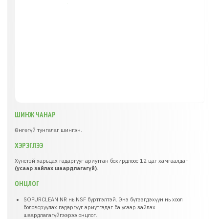
ШИНЖ ЧАНАР
Өнгөгүй тунгалаг шингэн.
ХЭРЭГЛЭЭ
Хүнстэй харьцах гадаргууг ариутган бохирдлоос 12 цаг хамгаалдаг
(усаар зайлах шаардлагагүй)
.
ОНЦЛОГ
SOPURCLEAN NR нь NSF бүртгэлтэй. Энэ бүтээгдэхүүн нь хоол
боловсруулах гадаргууг ариутгадаг ба усаар зайлах
шаардлагагүйгээрээ онцлог.