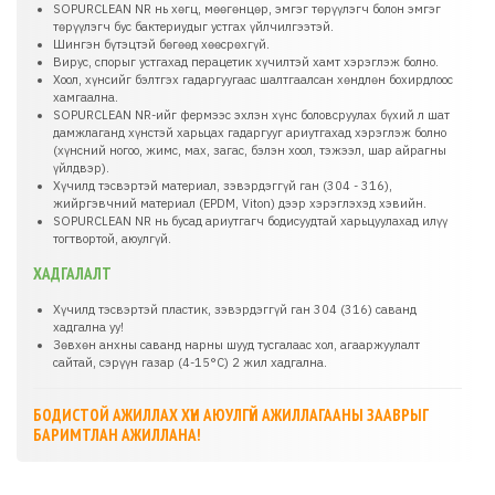
SOPURCLEAN NR нь хөгц, мөөгөнцөр, эмгэг төрүүлэгч болон эмгэг
төрүүлэгч бус бактериудыг устгах үйлчилгээтэй.
Шингэн бүтэцтэй бөгөөд хөөсрөхгүй.
Вирус, спорыг устгахад перацетик хүчилтэй хамт хэрэглэж болно.
Хоол, хүнсийг бэлтгэх гадаргуугаас шалтгаалсан хөндлөн бохирдлоос
хамгаална.
SOPURCLEAN NR-ийг фермээс эхлэн хүнс боловсруулах бүхий л шат
дамжлаганд хүнстэй харьцах гадаргууг ариутгахад хэрэглэж болно
(хүнсний ногоо, жимс, мах, загас, бэлэн хоол, тэжээл, шар айрагны
үйлдвэр).
Хүчилд тэсвэртэй материал, зэвэрдэггүй ган (304 - 316),
жийргэвчний материал (EPDM, Viton) дээр хэрэглэхэд хэвийн.
SOPURCLEAN NR нь бусад ариутгагч бодисуудтай харьцуулахад илүү
тогтвортой, аюулгүй.
ХАДГАЛАЛТ
Хүчилд тэсвэртэй пластик, зэвэрдэггүй ган 304 (316) саванд
хадгална уу!
Зөвхөн анхны саванд нарны шууд тусгалаас хол, агааржуулалт
сайтай, сэрүүн газар (4-15°C) 2 жил хадгална.
БОДИСТОЙ АЖИЛЛАХ ХҮН АЮУЛГҮЙ АЖИЛЛАГААНЫ ЗААВРЫГ
БАРИМТЛАН АЖИЛЛАНА!