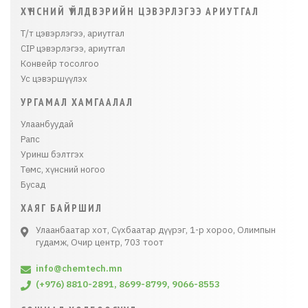
ХҮНСНИЙ ҮЙЛДВЭРИЙН ЦЭВЭРЛЭГЭЭ АРИУТГАЛ
Т/т цэвэрлэгээ, ариутгал
CIP цэвэрлэгээ, ариутгал
Конвейр тосолгоо
Ус цэвэршүүлэх
УРГАМАЛ ХАМГААЛАЛ
Улаанбуудай
Рапс
Уринш бэлтгэх
Төмс, хүнсний ногоо
Бусад
ХАЯГ БАЙРШИЛ
Улаанбаатар хот, Сүхбаатар дүүрэг, 1-р хороо, Олимпын
гудамж, Очир центр, 703 тоот
info@chemtech.mn
(+976) 8810-2891, 8699-8799, 9066-8553