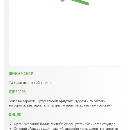
ШИНЖ ЧАНАР
Тунгалаг шар өнгийн шингэн.
ХЭРЭГЛЭЭ
Тоног төхөөрөмж, шугам хоолойг ариутгах. Дүүргэгч ба бөглөгч
төхөөрөмжийн гадна талыг шүршиж ариутгахад илүү тохиромжтой.
ОНЦЛОГ
Өргөн хүрээний бичил биетийг хурдан устгах үйлчилгээ үзүүлдэг.
Хүнсний үйлдвэрт ашигладаг үйлдвэрийн хана, шалны материалыг