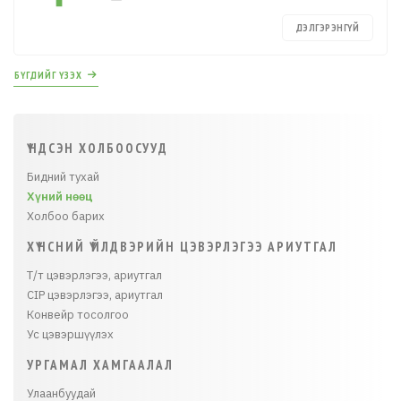
ДЭЛГЭРЭНГҮЙ
БҮГДИЙГ ҮЗЭХ
ҮНДСЭН ХОЛБООСУУД
Бидний тухай
Хүний нөөц
Холбоо барих
ХҮНСНИЙ ҮЙЛДВЭРИЙН ЦЭВЭРЛЭГЭЭ АРИУТГАЛ
Т/т цэвэрлэгээ, ариутгал
CIP цэвэрлэгээ, ариутгал
Конвейр тосолгоо
Ус цэвэршүүлэх
УРГАМАЛ ХАМГААЛАЛ
Улаанбуудай