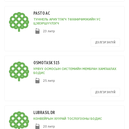
PASTO AC
ТУННЕЛЬ АРИУТГАГЧ ТӨХӨӨРӨМЖИЙН УС
ЦЭВЭРШҮҮЛЭГЧ
23 литр
ДЭЛГЭРЭНГҮЙ
OSMOTASK 515
УРВУУ ОСМОСЫН СИСТЕМИЙН МЕМБРАН ХАМГААЛАХ
БОДИС
25 литр
ДЭЛГЭРЭНГҮЙ
LUBRASIL DR
КОНВЕЙРЫН ХУУРАЙ ТОСЛОГООНЫ БОДИС
20 литр