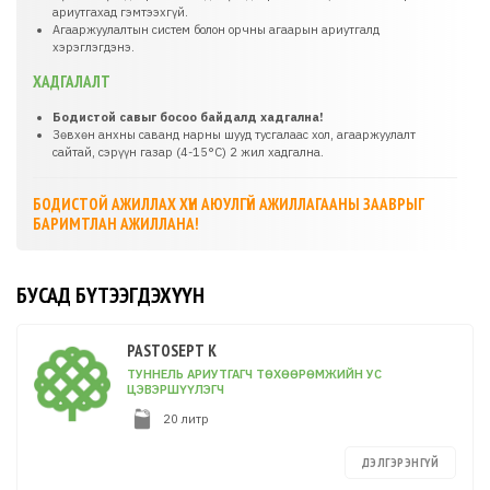
ариутгахад гэмтээхгүй.
Агааржуулалтын систем болон орчны агаарын ариутгалд
хэрэглэгдэнэ.
ХАДГАЛАЛТ
Бодистой савыг босоо байдалд хадгална!
Зөвхөн анхны саванд нарны шууд тусгалаас хол, агааржуулалт
сайтай, сэрүүн газар (4-15°C) 2 жил хадгална.
БОДИСТОЙ АЖИЛЛАХ ХҮН АЮУЛГҮЙ АЖИЛЛАГААНЫ ЗААВРЫГ
БАРИМТЛАН АЖИЛЛАНА!
БУСАД БҮТЭЭГДЭХҮҮН
PASTOSEPT K
ТУННЕЛЬ АРИУТГАГЧ ТӨХӨӨРӨМЖИЙН УС
ЦЭВЭРШҮҮЛЭГЧ
20 литр
ДЭЛГЭРЭНГҮЙ