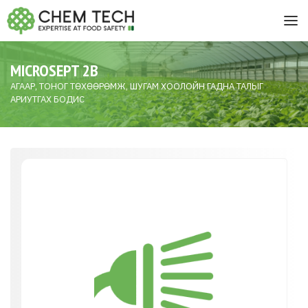
MICROSEPT 2B
АГААР, ТОНОГ ТӨХӨӨРӨМЖ, ШУГАМ ХООЛОЙН ГАДНА ТАЛЫГ
АРИУТГАХ БОДИС