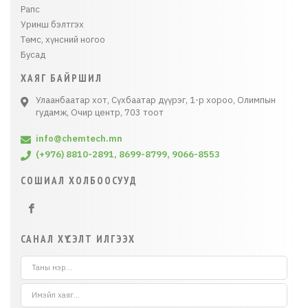
Рапс
Уринш бэлтгэх
Төмс, хүнсний ногоо
Бусад
ХАЯГ БАЙРШИЛ
Улаанбаатар хот, Сүхбаатар дүүрэг, 1-р хороо, Олимпын
гудамж, Очир центр, 703 тоот
info@chemtech.mn
(+976) 8810-2891, 8699-8799, 9066-8553
СОШИАЛ ХОЛБООСУУД
САНАЛ ХҮСЭЛТ ИЛГЭЭХ